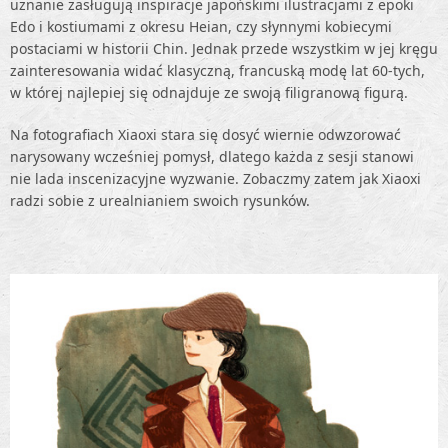
uznanie zasługują inspiracje japońskimi ilustracjami z epoki
Edo i kostiumami z okresu Heian, czy słynnymi kobiecymi
postaciami w historii Chin. Jednak przede wszystkim w jej kręgu
zainteresowania widać klasyczną, francuską modę lat 60-tych,
w której najlepiej się odnajduje ze swoją filigranową figurą.
Na fotografiach Xiaoxi stara się dosyć wiernie odwzorować
narysowany wcześniej pomysł, dlatego każda z sesji stanowi
nie lada inscenizacyjne wyzwanie. Zobaczmy zatem jak Xiaoxi
radzi sobie z urealnianiem swoich rysunków.