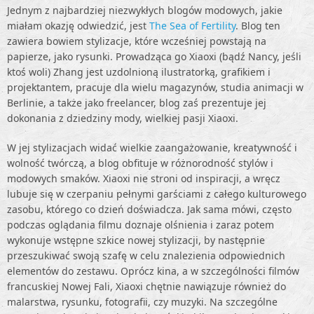
Jednym z najbardziej niezwykłych blogów modowych, jakie
miałam okazję odwiedzić, jest
The Sea of Fertility
. Blog ten
zawiera bowiem stylizacje, które wcześniej powstają na
papierze, jako rysunki. Prowadząca go Xiaoxi (bądź Nancy, jeśli
ktoś woli) Zhang jest uzdolnioną ilustratorką, grafikiem i
projektantem, pracuje dla wielu magazynów, studia animacji w
Berlinie, a także jako freelancer, blog zaś prezentuje jej
dokonania z dziedziny mody, wielkiej pasji Xiaoxi.
W jej stylizacjach widać wielkie zaangażowanie, kreatywność i
wolność twórczą, a blog obfituje w różnorodność stylów i
modowych smaków. Xiaoxi nie stroni od inspiracji, a wręcz
lubuje się w czerpaniu pełnymi garściami z całego kulturowego
zasobu, którego co dzień doświadcza. Jak sama mówi, często
podczas oglądania filmu doznaje olśnienia i zaraz potem
wykonuje wstępne szkice nowej stylizacji, by następnie
przeszukiwać swoją szafę w celu znalezienia odpowiednich
elementów do zestawu. Oprócz kina, a w szczególności filmów
francuskiej Nowej Fali, Xiaoxi chętnie nawiązuje również do
malarstwa, rysunku, fotografii, czy muzyki. Na szczególne