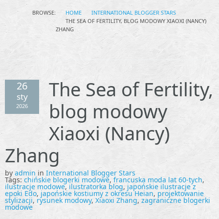
BROWSE:
HOME
INTERNATIONAL BLOGGER STARS
THE SEA OF FERTILITY, BLOG MODOWY XIAOXI (NANCY)
ZHANG
The Sea of Fertility,
26
sty
blog modowy
2026
Xiaoxi (Nancy)
Zhang
by
admin
in
International Blogger Stars
Tags:
chińskie blogerki modowe
,
francuska moda lat 60-tych
,
ilustracje modowe
,
ilustratorka blog
,
japońskie ilustracje z
epoki Edo
,
japońskie kostiumy z okresu Heian
,
projektowanie
stylizacji
,
rysunek modowy
,
Xiaoxi Zhang
,
zagraniczne blogerki
modowe