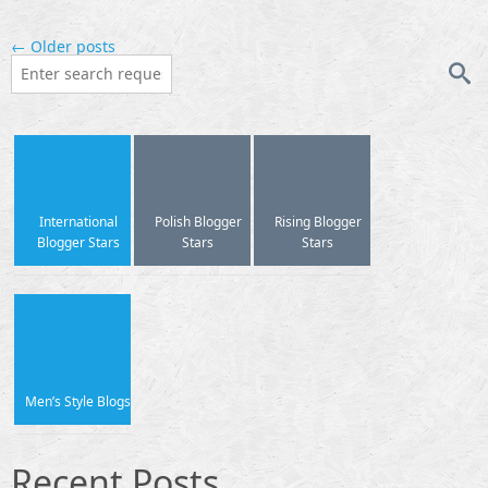
← Older posts
International
Polish Blogger
Rising Blogger
Blogger Stars
Stars
Stars
Men’s Style Blogs
Recent Posts