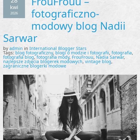
FrouFrouu –
28
kwi
fotograficzno-
2026
modowy blog Nadii
Sarwar
by
admin
in
International Blogger Stars
Tags:
blog fotograficzny
,
blogi o modzie i fotografii
,
fotografia
,
fotografia blog
,
fotografia mody
,
FrouFrouu
,
Nadia Sarwar
,
najlepsze zdjęcia blogerek modowych
,
vintage blog
,
zagraniczne blogerki modowe