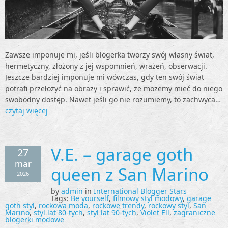
Zawsze imponuje mi, jeśli blogerka tworzy swój własny świat,
hermetyczny, złożony z jej wspomnień, wrażeń, obserwacji.
Jeszcze bardziej imponuje mi wówczas, gdy ten swój świat
potrafi przełożyć na obrazy i sprawić, że możemy mieć do niego
swobodny dostęp. Nawet jeśli go nie rozumiemy, to zachwyca…
czytaj więcej
V.E. – garage goth
27
mar
queen z San Marino
2026
by
admin
in
International Blogger Stars
Tags:
Be yourself
,
filmowy styl modowy
,
garage
goth styl
,
rockowa moda
,
rockowe trendy
,
rockowy styl
,
San
Marino
,
styl lat 80-tych
,
styl lat 90-tych
,
Violet Ell
,
zagraniczne
blogerki modowe