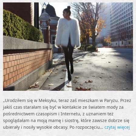
„Urodziłem się w Meksyku, teraz zaś mieszkam w Paryżu. Przez
jakiś czas starałam się być w kontakcie ze światem mody za
pośrednictwem czasopism i Internetu, z uznaniem też
spoglądałam na moją mamę i siostrę, które zawsze dobrze się
ubierały i nosiły wysokie obcasy. Po rozpoczęciu…
czytaj więcej