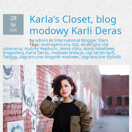
Karla’s Closet, blog
28
lip
modowy Karli Deras
2026
by
admin
in
International Blogger Stars
Tags:
androgeniczny styl
,
atrakcyjny styl
ubierania
,
Audrey Hepburn
,
ikona stylu
,
ikona światowej
blogosfery
,
Karla Deras
,
modowe kreacje
,
styl lat 60-tych
,
Twiggy
,
zagraniczne blogerki modowe
,
zagraniczne stylistki