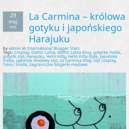
La Carmina – królowa
29
maj
gotyku i japońskiego
2026
Harajuku
by
admin
in
International Blogger Stars
Tags:
Cosplay
,
Gothic Lolita
,
Gothic Lolita blog
,
gotycka moda
,
gotycki styl
,
Harajuku
,
Hello Kitty
,
Hello Kitty style
,
japońska
moda
,
japoński modowy styl
,
La Carmina blog
,
styl cosplay
,
Tokio i moda
,
zagraniczne blogerki modowe