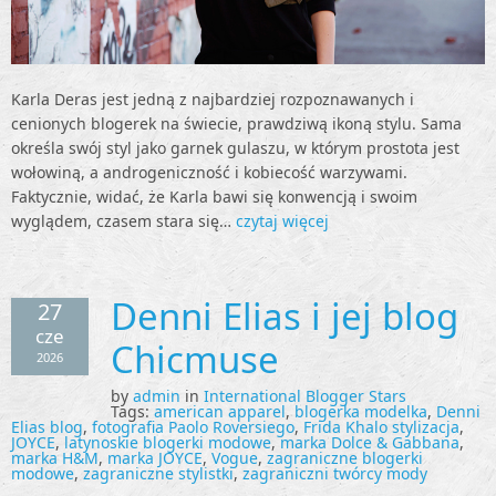
Karla Deras jest jedną z najbardziej rozpoznawanych i
cenionych blogerek na świecie, prawdziwą ikoną stylu. Sama
określa swój styl jako garnek gulaszu, w którym prostota jest
wołowiną, a androgeniczność i kobiecość warzywami.
Faktycznie, widać, że Karla bawi się konwencją i swoim
wyglądem, czasem stara się…
czytaj więcej
Denni Elias i jej blog
27
cze
Chicmuse
2026
by
admin
in
International Blogger Stars
Tags:
american apparel
,
blogerka modelka
,
Denni
Elias blog
,
fotografia Paolo Roversiego
,
Frida Khalo stylizacja
,
JOYCE
,
latynoskie blogerki modowe
,
marka Dolce & Gabbana
,
marka H&M
,
marka JOYCE
,
Vogue
,
zagraniczne blogerki
modowe
,
zagraniczne stylistki
,
zagraniczni twórcy mody