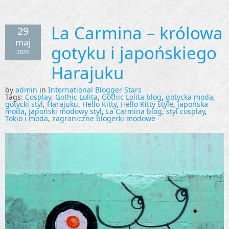
La Carmina – królowa
29
maj
gotyku i japońskiego
2026
Harajuku
by
admin
in
International Blogger Stars
Tags:
Cosplay
,
Gothic Lolita
,
Gothic Lolita blog
,
gotycka moda
,
gotycki styl
,
Harajuku
,
Hello Kitty
,
Hello Kitty style
,
japońska
moda
,
japoński modowy styl
,
La Carmina blog
,
styl cosplay
,
Tokio i moda
,
zagraniczne blogerki modowe