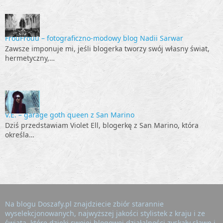
FrouFrouu – fotograficzno-modowy blog Nadii Sarwar
Zawsze imponuje mi, jeśli blogerka tworzy swój własny świat,
hermetyczny,…
V.E. – garage goth queen z San Marino
Dziś przedstawiam Violet Ell, blogerkę z San Marino, która
określa…
Na blogu Doszafy.pl znajdziecie zbiór starannie
wyselekcjonowanych, najwyższej jakości stylistek z kraju i ze
świata, które dzięki swojej blogowej działalności zyskały sławę i