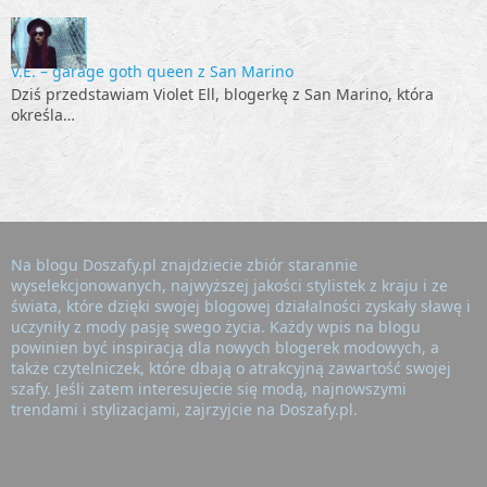
V.E. – garage goth queen z San Marino
Dziś przedstawiam Violet Ell, blogerkę z San Marino, która
określa…
Na blogu Doszafy.pl znajdziecie zbiór starannie
wyselekcjonowanych, najwyższej jakości stylistek z kraju i ze
świata, które dzięki swojej blogowej działalności zyskały sławę i
uczyniły z mody pasję swego życia. Każdy wpis na blogu
powinien być inspiracją dla nowych blogerek modowych, a
także czytelniczek, które dbają o atrakcyjną zawartość swojej
szafy. Jeśli zatem interesujecie się modą, najnowszymi
trendami i stylizacjami, zajrzyjcie na Doszafy.pl.