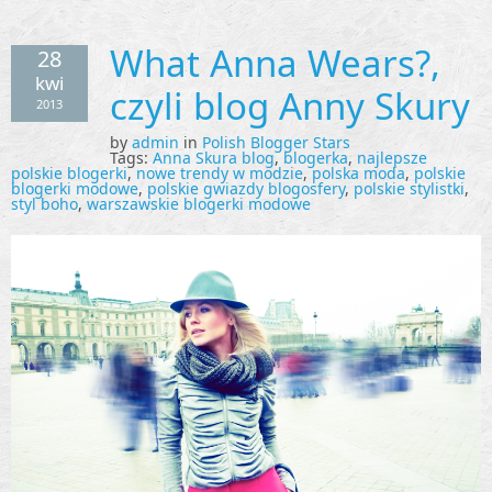
What Anna Wears?,
28
kwi
czyli blog Anny Skury
2013
by
admin
in
Polish Blogger Stars
Tags:
Anna Skura blog
,
blogerka
,
najlepsze
polskie blogerki
,
nowe trendy w modzie
,
polska moda
,
polskie
blogerki modowe
,
polskie gwiazdy blogosfery
,
polskie stylistki
,
styl boho
,
warszawskie blogerki modowe