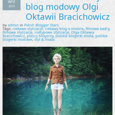
wrz
blog modowy Olgi
2013
Oktawii Bracichowicz
by
admin
in
Polish Blogger Stars
Tags:
ciekawe stylizacje
,
ciekawy blog o modzie
,
filmowe kadry
,
filmowe stylizacje
,
nietypowe stylizacje
,
Olga Oktawia
Bracichowicz
,
polscy blogerzy
,
polskie blogerki moda
,
polskie
blogerki modowe
,
styl & moda