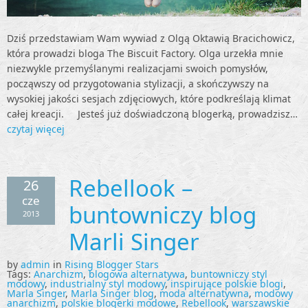
Dziś przedstawiam Wam wywiad z Olgą Oktawią Bracichowicz,
która prowadzi bloga The Biscuit Factory. Olga urzekła mnie
niezwykle przemyślanymi realizacjami swoich pomysłów,
począwszy od przygotowania stylizacji, a skończywszy na
wysokiej jakości sesjach zdjęciowych, które podkreślają klimat
całej kreacji. Jesteś już doświadczoną blogerką, prowadzisz…
czytaj więcej
Rebellook –
26
cze
buntowniczy blog
2013
Marli Singer
by
admin
in
Rising Blogger Stars
Tags:
Anarchizm
,
blogowa alternatywa
,
buntowniczy styl
modowy
,
industrialny styl modowy
,
inspirujące polskie blogi
,
Marla Singer
,
Marla Singer blog
,
moda alternatywna
,
modowy
anarchizm
,
polskie blogerki modowe
,
Rebellook
,
warszawskie