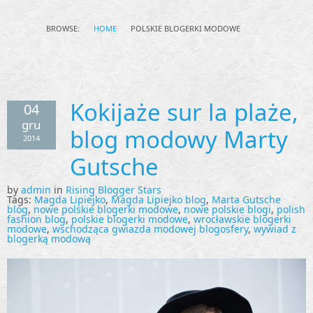
BROWSE:
HOME
POLSKIE BLOGERKI MODOWE
Kokijaże sur la plaże,
04
gru
blog modowy Marty
2014
Gutsche
by
admin
in
Rising Blogger Stars
Tags:
Magda Lipiejko
,
Magda Lipiejko blog
,
Marta Gutsche
blog
,
nowe polskie blogerki modowe
,
nowe polskie blogi
,
polish
fashion blog
,
polskie blogerki modowe
,
wrocławskie blogerki
modowe
,
wschodząca gwiazda modowej blogosfery
,
wywiad z
blogerką modową