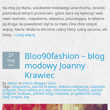
Na imię jej Marla, uosobienie modowego anarchizmu, dziecko
postindustrialnych przestrzeni, gdzie stara się wytoczyć swój
rewir wolności, niepokorna, odważna, poszukująca, to właśnie
jej droga, bo powiedzieć styl to za mało. Ona chce czegoś
więcej. Marla: Moda to dla mnie cztery litery. Lubię ubrania, ale
lubię…
czytaj więcej
Bloo90fashion – blog
21
maj
modowy Joanny
2013
Krawiec
by
admin
in
Polish Blogger Stars
Tags:
blogosfera
,
Joanna Krawiec
,
kobieca elegancja
,
lubelskie
blogerki
,
minimalistyczny styl
,
minimalizm w modzie
,
polskie
blogerki modowe
,
polskie blogi modowe
,
projektantki mody
,
Stay Simple
,
styl