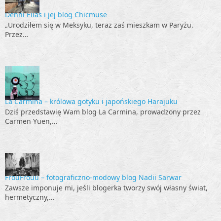
Denni Elias i jej blog Chicmuse
„Urodziłem się w Meksyku, teraz zaś mieszkam w Paryżu.
Przez…
La Carmina – królowa gotyku i japońskiego Harajuku
Dziś przedstawię Wam blog La Carmina, prowadzony przez
Carmen Yuen,…
FrouFrouu – fotograficzno-modowy blog Nadii Sarwar
Zawsze imponuje mi, jeśli blogerka tworzy swój własny świat,
hermetyczny,…