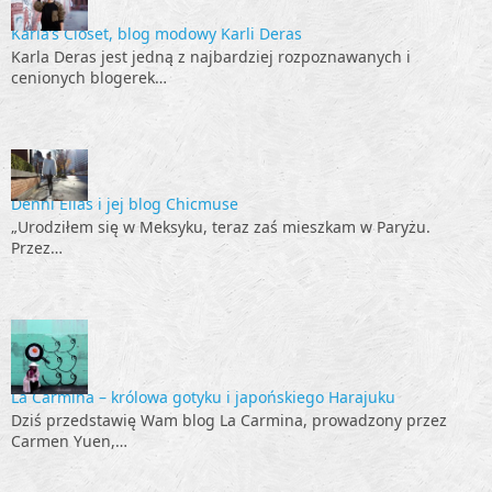
Karla’s Closet, blog modowy Karli Deras
Karla Deras jest jedną z najbardziej rozpoznawanych i
cenionych blogerek…
Denni Elias i jej blog Chicmuse
„Urodziłem się w Meksyku, teraz zaś mieszkam w Paryżu.
Przez…
La Carmina – królowa gotyku i japońskiego Harajuku
Dziś przedstawię Wam blog La Carmina, prowadzony przez
Carmen Yuen,…