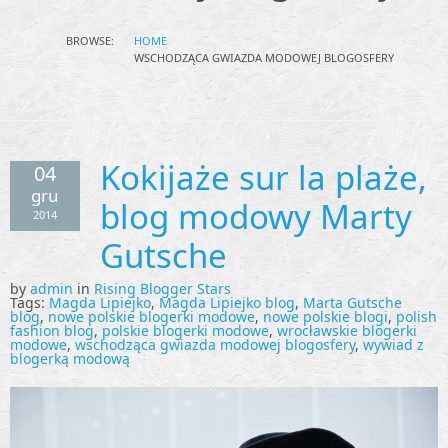
BROWSE:
HOME
WSCHODZĄCA GWIAZDA MODOWEJ BLOGOSFERY
Kokijaże sur la plaże,
04
gru
blog modowy Marty
2014
Gutsche
by
admin
in
Rising Blogger Stars
Tags:
Magda Lipiejko
,
Magda Lipiejko blog
,
Marta Gutsche
blog
,
nowe polskie blogerki modowe
,
nowe polskie blogi
,
polish
fashion blog
,
polskie blogerki modowe
,
wrocławskie blogerki
modowe
,
wschodząca gwiazda modowej blogosfery
,
wywiad z
blogerką modową