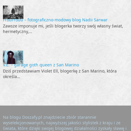
FrouFrouu – fotograficzno-modowy blog Nadii Sarwar
Zawsze imponuje mi, jeśli blogerka tworzy swój własny świat,
hermetyczny,…
V.E. – garage goth queen z San Marino
Dziś przedstawiam Violet Ell, blogerkę z San Marino, która
określa…
Na blogu Doszafy.pl znajdziecie zbiór starannie
wyselekcjonowanych, najwyższej jakości stylistek z kraju i ze
świata, które dzięki swojej blogowej działalności zyskały sławę i