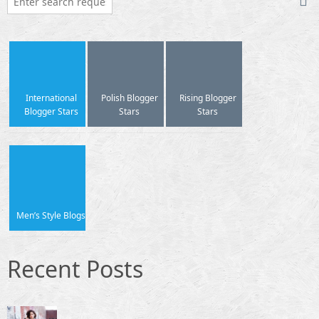
International
Polish Blogger
Rising Blogger
Blogger Stars
Stars
Stars
Men’s Style Blogs
Recent Posts