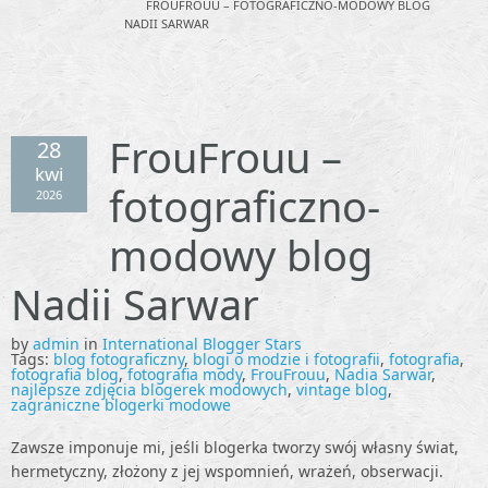
FROUFROUU – FOTOGRAFICZNO-MODOWY BLOG
NADII SARWAR
FrouFrouu –
28
kwi
fotograficzno-
2026
modowy blog
Nadii Sarwar
by
admin
in
International Blogger Stars
Tags:
blog fotograficzny
,
blogi o modzie i fotografii
,
fotografia
,
fotografia blog
,
fotografia mody
,
FrouFrouu
,
Nadia Sarwar
,
najlepsze zdjęcia blogerek modowych
,
vintage blog
,
zagraniczne blogerki modowe
Zawsze imponuje mi, jeśli blogerka tworzy swój własny świat,
hermetyczny, złożony z jej wspomnień, wrażeń, obserwacji.