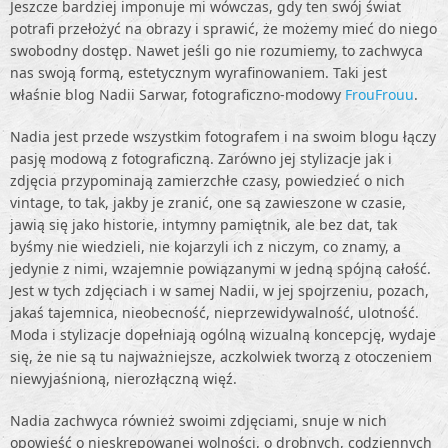
Jeszcze bardziej imponuje mi wówczas, gdy ten swój świat
potrafi przełożyć na obrazy i sprawić, że możemy mieć do niego
swobodny dostęp. Nawet jeśli go nie rozumiemy, to zachwyca
nas swoją formą, estetycznym wyrafinowaniem. Taki jest
właśnie blog Nadii Sarwar, fotograficzno-modowy
FrouFrouu
.
Nadia jest przede wszystkim fotografem i na swoim blogu łączy
pasję modową z fotograficzną. Zarówno jej stylizacje jak i
zdjęcia przypominają zamierzchłe czasy, powiedzieć o nich
vintage, to tak, jakby je zranić, one są zawieszone w czasie,
jawią się jako historie, intymny pamiętnik, ale bez dat, tak
byśmy nie wiedzieli, nie kojarzyli ich z niczym, co znamy, a
jedynie z nimi, wzajemnie powiązanymi w jedną spójną całość.
Jest w tych zdjęciach i w samej Nadii, w jej spojrzeniu, pozach,
jakaś tajemnica, nieobecność, nieprzewidywalność, ulotność.
Moda i stylizacje dopełniają ogólną wizualną koncepcję, wydaje
się, że nie są tu najważniejsze, aczkolwiek tworzą z otoczeniem
niewyjaśnioną, nierozłączną więź.
Nadia zachwyca również swoimi zdjęciami, snuje w nich
opowieść o nieskrępowanej wolności, o drobnych, codziennych