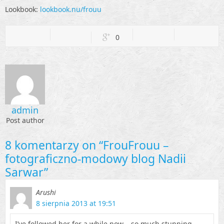
Lookbook:
lookbook.nu/frouu
0
admin
Post author
8
komentarzy on “FrouFrouu –
fotograficzno-modowy blog Nadii
Sarwar”
Arushi
8 sierpnia 2013 at 19:51
I’ve followed her for a while now – so much stunning