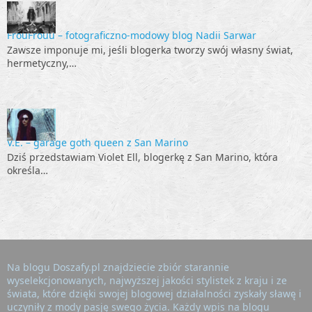
FrouFrouu – fotograficzno-modowy blog Nadii Sarwar
Zawsze imponuje mi, jeśli blogerka tworzy swój własny świat,
hermetyczny,…
V.E. – garage goth queen z San Marino
Dziś przedstawiam Violet Ell, blogerkę z San Marino, która
określa…
Na blogu Doszafy.pl znajdziecie zbiór starannie
wyselekcjonowanych, najwyższej jakości stylistek z kraju i ze
świata, które dzięki swojej blogowej działalności zyskały sławę i
uczyniły z mody pasję swego życia. Każdy wpis na blogu