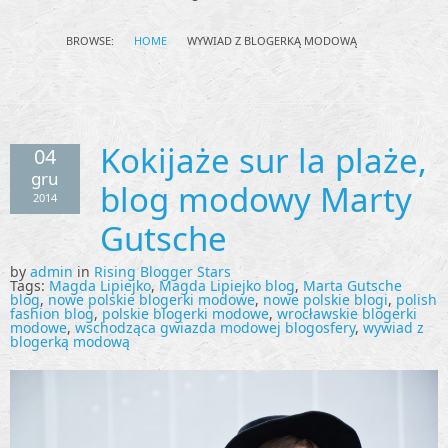
BROWSE:
HOME
WYWIAD Z BLOGERKĄ MODOWĄ
Kokijaże sur la plaże,
04
gru
blog modowy Marty
2014
Gutsche
by
admin
in
Rising Blogger Stars
Tags:
Magda Lipiejko
,
Magda Lipiejko blog
,
Marta Gutsche
blog
,
nowe polskie blogerki modowe
,
nowe polskie blogi
,
polish
fashion blog
,
polskie blogerki modowe
,
wrocławskie blogerki
modowe
,
wschodząca gwiazda modowej blogosfery
,
wywiad z
blogerką modową