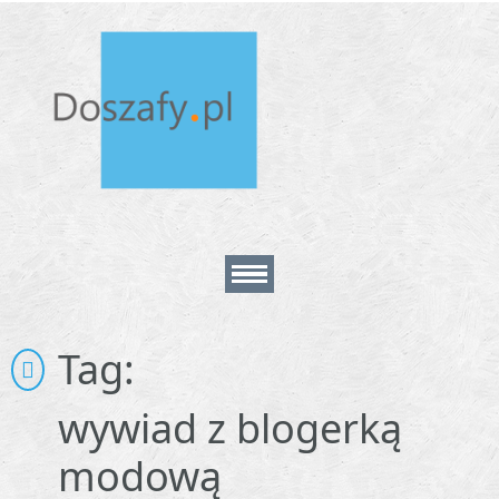
Home
Tag:
About
wywiad z blogerką
modową
Contact