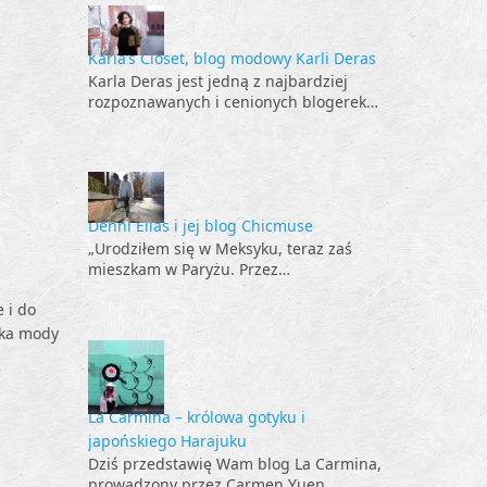
Karla’s Closet, blog modowy Karli Deras
Karla Deras jest jedną z najbardziej
rozpoznawanych i cenionych blogerek…
Denni Elias i jej blog Chicmuse
„Urodziłem się w Meksyku, teraz zaś
mieszkam w Paryżu. Przez…
 i do
tka mody
La Carmina – królowa gotyku i
japońskiego Harajuku
Dziś przedstawię Wam blog La Carmina,
prowadzony przez Carmen Yuen,…