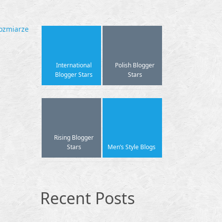
ozmiarze
International
Polish Blogger
Blogger Stars
Stars
Rising Blogger
Stars
Men’s Style Blogs
Recent Posts