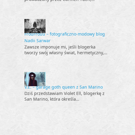
FrouFrouu – fotograficzno-modowy blog
Nadii Sarwar
Zawsze imponuje mi, jeśli blogerka
tworzy swój własny świat, hermetyczny,…
V.E. – garage goth queen z San Marino
Dziś przedstawiam Violet Ell, blogerkę z
San Marino, która określa…