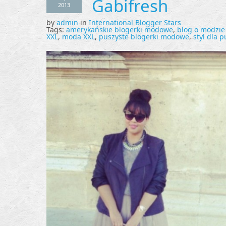
Gabifresh
2013
by
admin
in
International Blogger Stars
Tags:
amerykańskie blogerki modowe
,
blog o modzie
XXL
,
moda XXL
,
puszyste blogerki modowe
,
styl dla 