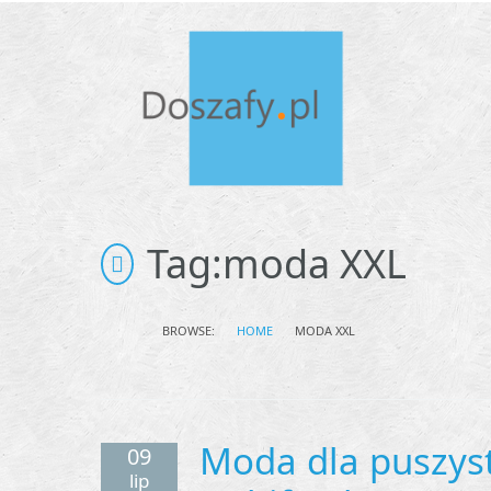
Tag:
moda XXL
BROWSE:
HOME
MODA XXL
Moda dla puszyst
09
lip