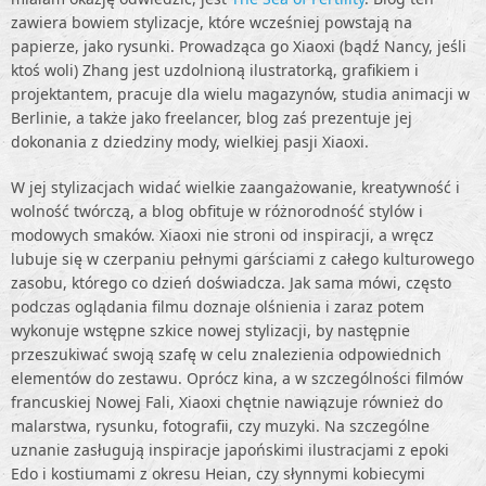
zawiera bowiem stylizacje, które wcześniej powstają na
papierze, jako rysunki. Prowadząca go Xiaoxi (bądź Nancy, jeśli
ktoś woli) Zhang jest uzdolnioną ilustratorką, grafikiem i
projektantem, pracuje dla wielu magazynów, studia animacji w
Berlinie, a także jako freelancer, blog zaś prezentuje jej
dokonania z dziedziny mody, wielkiej pasji Xiaoxi.
W jej stylizacjach widać wielkie zaangażowanie, kreatywność i
wolność twórczą, a blog obfituje w różnorodność stylów i
modowych smaków. Xiaoxi nie stroni od inspiracji, a wręcz
lubuje się w czerpaniu pełnymi garściami z całego kulturowego
zasobu, którego co dzień doświadcza. Jak sama mówi, często
podczas oglądania filmu doznaje olśnienia i zaraz potem
wykonuje wstępne szkice nowej stylizacji, by następnie
przeszukiwać swoją szafę w celu znalezienia odpowiednich
elementów do zestawu. Oprócz kina, a w szczególności filmów
francuskiej Nowej Fali, Xiaoxi chętnie nawiązuje również do
malarstwa, rysunku, fotografii, czy muzyki. Na szczególne
uznanie zasługują inspiracje japońskimi ilustracjami z epoki
Edo i kostiumami z okresu Heian, czy słynnymi kobiecymi