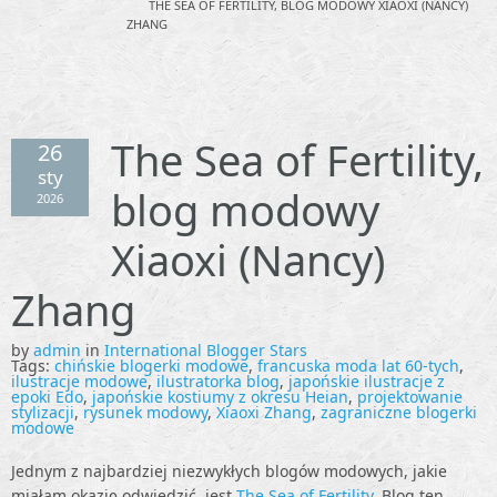
THE SEA OF FERTILITY, BLOG MODOWY XIAOXI (NANCY)
ZHANG
The Sea of Fertility,
26
sty
blog modowy
2026
Xiaoxi (Nancy)
Zhang
by
admin
in
International Blogger Stars
Tags:
chińskie blogerki modowe
,
francuska moda lat 60-tych
,
ilustracje modowe
,
ilustratorka blog
,
japońskie ilustracje z
epoki Edo
,
japońskie kostiumy z okresu Heian
,
projektowanie
stylizacji
,
rysunek modowy
,
Xiaoxi Zhang
,
zagraniczne blogerki
modowe
Jednym z najbardziej niezwykłych blogów modowych, jakie
miałam okazję odwiedzić, jest
The Sea of Fertility
. Blog ten