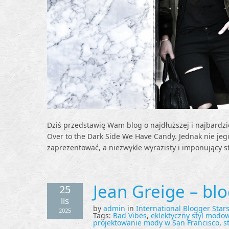
Dziś przedstawię Wam blog o najdłuższej i najbardz
Over to the Dark Side We Have Candy. Jednak nie j
zaprezentować, a niezwykle wyrazisty i imponujący 
Jean Greige – b
25
lis
by
admin
in
International Blogger Star
2025
Tags:
Bad Vibes
,
eklektyczny styl modo
projektowanie mody w San Francisco
,
s