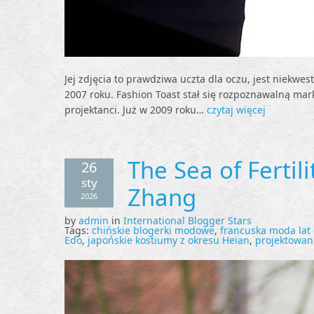
Jej zdjęcia to prawdziwa uczta dla oczu, jest niekwes
2007 roku. Fashion Toast stał się rozpoznawalną mark
projektanci. Już w 2009 roku…
czytaj więcej
The Sea of Fertil
26
sty
Zhang
2026
by
admin
in
International Blogger Stars
Tags:
chińskie blogerki modowe
,
francuska moda lat 
Edo
,
japońskie kostiumy z okresu Heian
,
projektowani