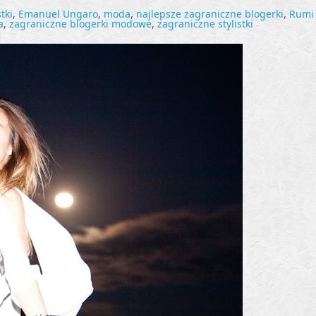
s
tki
,
Emanuel Ungaro
,
moda
,
najlepsze zagraniczne blogerki
,
Rumi
a
,
zagraniczne blogerki modowe
,
zagraniczne stylistki