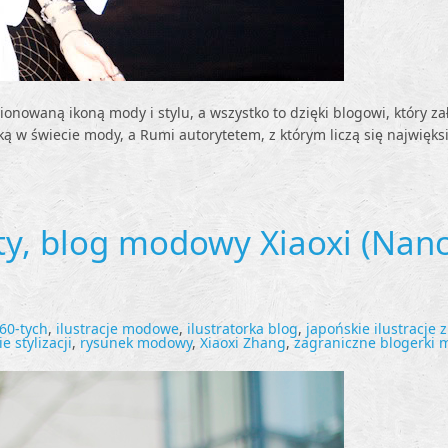
tionowaną ikoną mody i stylu, a wszystko to dzięki blogowi, który za
ą w świecie mody, a Rumi autorytetem, z którym liczą się najwięks
ity, blog modowy Xiaoxi (Nanc
60-tych
,
ilustracje modowe
,
ilustratorka blog
,
japońskie ilustracje 
e stylizacji
,
rysunek modowy
,
Xiaoxi Zhang
,
zagraniczne blogerki