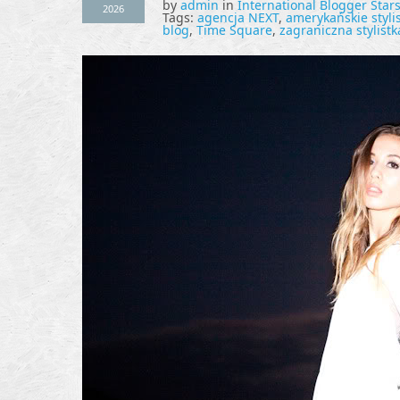
by
admin
in
International Blogger Star
2026
Tags:
agencja NEXT
,
amerykańskie stylis
blog
,
Time Square
,
zagraniczna stylistk