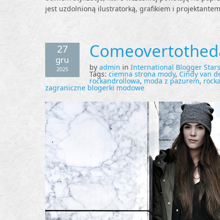
jest uzdolnioną ilustratorką, grafikiem i projektante
Comeovertothed
27
gru
by
admin
in
International Blogger Star
2025
Tags:
ciemna strona mody
,
Cindy van d
rockandrollowa
,
moda z pazurem
,
rock
zagraniczne blogerki modowe