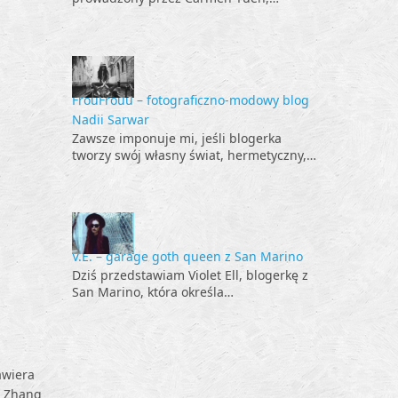
FrouFrouu – fotograficzno-modowy blog
Nadii Sarwar
Zawsze imponuje mi, jeśli blogerka
tworzy swój własny świat, hermetyczny,…
V.E. – garage goth queen z San Marino
Dziś przedstawiam Violet Ell, blogerkę z
San Marino, która określa…
awiera
i) Zhang