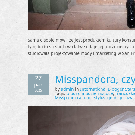
Sama o sobie mówi, że jest produktem kultury konsum
tym, bo to stosunkowo łatwe i daje jej poczucie byci
studiowała projektowanie mody i marketing w San F
Misspandora, czyl
27
paź
by
admin
in
International Blogger Star
2025
Tags:
blogi o modzie i sztuce
,
francusk
Misspandora blog
,
stylizacje inspirowa