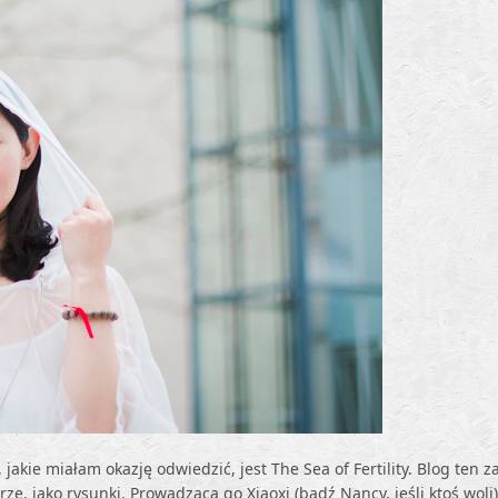
kie miałam okazję odwiedzić, jest The Sea of Fertility. Blog ten z
ze, jako rysunki. Prowadząca go Xiaoxi (bądź Nancy, jeśli ktoś wol