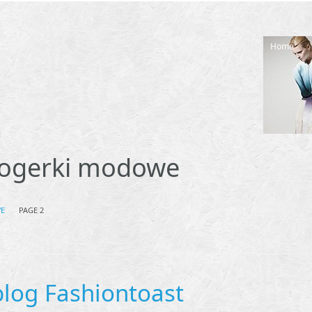
Home
logerki modowe
WE
PAGE 2
blog Fashiontoast