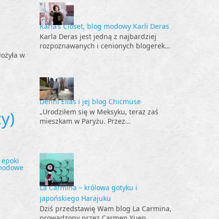
Karla’s Closet, blog modowy Karli Deras
Karla Deras jest jedną z najbardziej
rozpoznawanych i cenionych blogerek…
łożyła w
i
Denni Elias i jej blog Chicmuse
„Urodziłem się w Meksyku, teraz zaś
y)
mieszkam w Paryżu. Przez…
z epoki
 modowe
La Carmina – królowa gotyku i
japońskiego Harajuku
Dziś przedstawię Wam blog La Carmina,
prowadzony przez Carmen Yuen,…