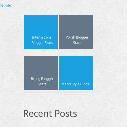
 Neely
International
Polish Blogger
Blogger Stars
Stars
Rising Blogger
Stars
Men’s Style Blogs
Recent Posts