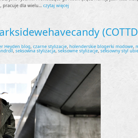
m, pracuje dla wielu…
czytaj więcej
arksidewehavecandy (COTTD
s
er Heyden blog
,
czarne stylizacje
,
holenderskie blogerki modowe
,
androll
,
seksowna stylizacja
,
seksowne stylizacje
,
seksowny styl ubi