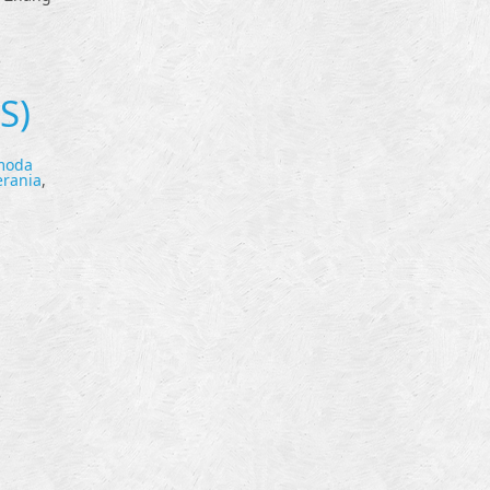
S)
moda
erania
,