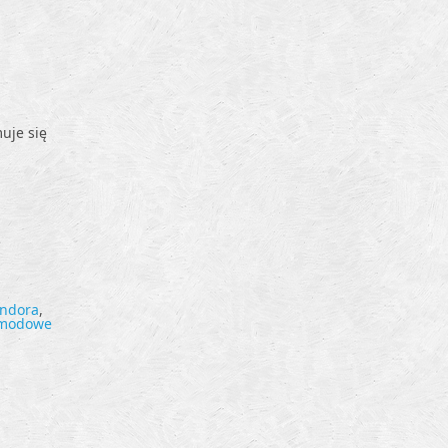
uje się
ndora
,
 modowe