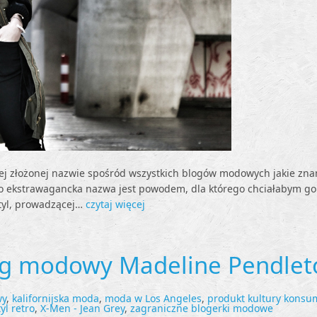
iej złożonej nazwie spośród wszystkich blogów modowych jakie zn
ego ekstrawagancka nazwa jest powodem, dla którego chciałabym 
styl, prowadzącej…
czytaj więcej
log modowy Madeline Pendlet
s
wy
,
kalifornijska moda
,
moda w Los Angeles
,
produkt kultury konsu
tyl retro
,
X-Men - Jean Grey
,
zagraniczne blogerki modowe