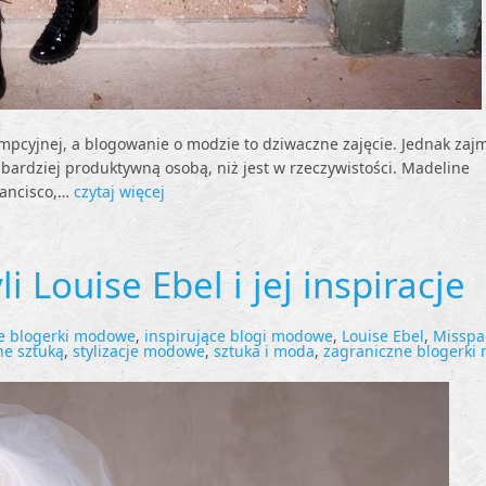
pcyjnej, a blogowanie o modzie to dziwaczne zajęcie. Jednak zajm
a bardziej produktywną osobą, niż jest w rzeczywistości. Madeline
rancisco,…
czytaj więcej
i Louise Ebel i jej inspiracje
s
ie blogerki modowe
,
inspirujące blogi modowe
,
Louise Ebel
,
Misspa
ne sztuką
,
stylizacje modowe
,
sztuka i moda
,
zagraniczne blogerki