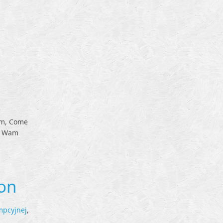
am, Come
go Wam
on
mpcyjnej
,