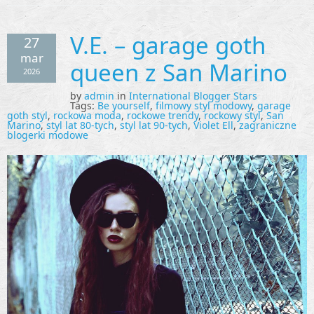
V.E. – garage goth
27
mar
queen z San Marino
2026
by
admin
in
International Blogger Stars
Tags:
Be yourself
,
filmowy styl modowy
,
garage
goth styl
,
rockowa moda
,
rockowe trendy
,
rockowy styl
,
San
Marino
,
styl lat 80-tych
,
styl lat 90-tych
,
Violet Ell
,
zagraniczne
blogerki modowe