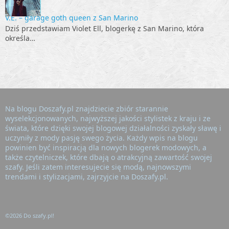
V.E. – garage goth queen z San Marino
Dziś przedstawiam Violet Ell, blogerkę z San Marino, która
określa…
Na blogu Doszafy.pl znajdziecie zbiór starannie
wyselekcjonowanych, najwyższej jakości stylistek z kraju i ze
świata, które dzięki swojej blogowej działalności zyskały sławę i
uczyniły z mody pasję swego życia. Każdy wpis na blogu
powinien być inspiracją dla nowych blogerek modowych, a
także czytelniczek, które dbają o atrakcyjną zawartość swojej
szafy. Jeśli zatem interesujecie się modą, najnowszymi
trendami i stylizacjami, zajrzyjcie na Doszafy.pl.
©2026 Do szafy.pl!