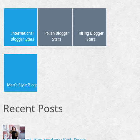
International
Polish Blogger
Rising Blogger
Blogger Stars
Stars
Stars
Men’s Style Blogs
Recent Posts
Karla’s Closet, blog modowy Karli Deras