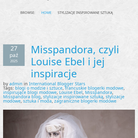
BROWSE:
HOME
STYLIZACJE INSPIROWANE SZTUKĄ
Misspandora, czyli
27
paź
Louise Ebel i jej
2025
inspiracje
by
admin
in
International Blogger Stars
Tags:
blogi o modzie i sztuce
,
francuskie blogerki modowe
,
inspirujące blogi modowe
,
Louise Ebel
,
Misspandora
,
Misspandora blog
,
stylizacje inspirowane sztuką
,
stylizacje
modowe
,
sztuka i moda
,
zagraniczne blogerki modowe