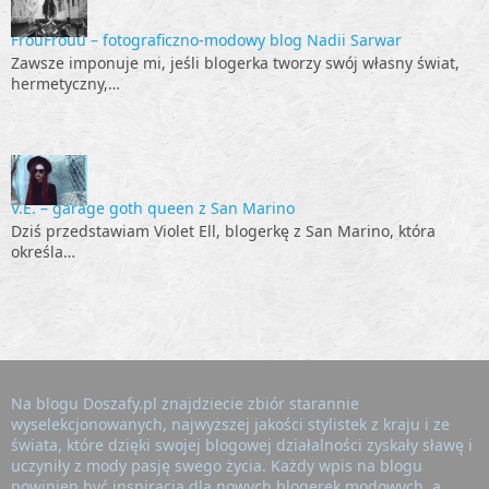
FrouFrouu – fotograficzno-modowy blog Nadii Sarwar
Zawsze imponuje mi, jeśli blogerka tworzy swój własny świat,
hermetyczny,…
V.E. – garage goth queen z San Marino
Dziś przedstawiam Violet Ell, blogerkę z San Marino, która
określa…
Na blogu Doszafy.pl znajdziecie zbiór starannie
wyselekcjonowanych, najwyższej jakości stylistek z kraju i ze
świata, które dzięki swojej blogowej działalności zyskały sławę i
uczyniły z mody pasję swego życia. Każdy wpis na blogu
powinien być inspiracją dla nowych blogerek modowych, a