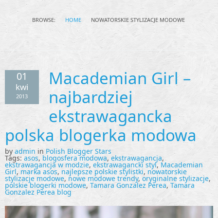
BROWSE:
HOME
NOWATORSKIE STYLIZACJE MODOWE
Macademian Girl –
01
kwi
najbardziej
2013
ekstrawagancka
polska blogerka modowa
by
admin
in
Polish Blogger Stars
Tags:
asos
,
blogosfera modowa
,
ekstrawagancja
,
ekstrawagancja w modzie
,
ekstrawagancki styl
,
Macademian
Girl
,
marka asos
,
najlepsze polskie stylistki
,
nowatorskie
stylizacje modowe
,
nowe modowe trendy
,
oryginalne stylizacje
,
polskie blogerki modowe
,
Tamara Gonzalez Perea
,
Tamara
Gonzalez Perea blog