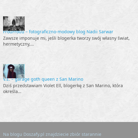
FrouFrouu – fotograficzno-modowy blog Nadii Sarwar
Zawsze imponuje mi, jeśli blogerka tworzy swój własny świat,
hermetyczny,…
V.E. – garage goth queen z San Marino
Dziś przedstawiam Violet Ell, blogerkę z San Marino, która
określa…
Na blogu Doszafy.pl znajdziecie zbiór starannie