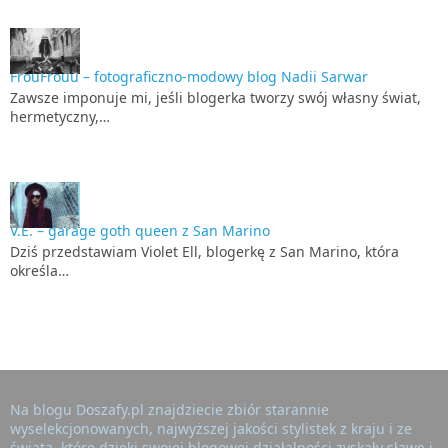
FrouFrouu – fotograficzno-modowy blog Nadii Sarwar
Zawsze imponuje mi, jeśli blogerka tworzy swój własny świat,
hermetyczny,…
V.E. – garage goth queen z San Marino
Dziś przedstawiam Violet Ell, blogerkę z San Marino, która
określa…
Na blogu Doszafy.pl znajdziecie zbiór starannie
wyselekcjonowanych, najwyższej jakości stylistek z kraju i ze
świata, które dzięki swojej blogowej działalności zyskały sławę i