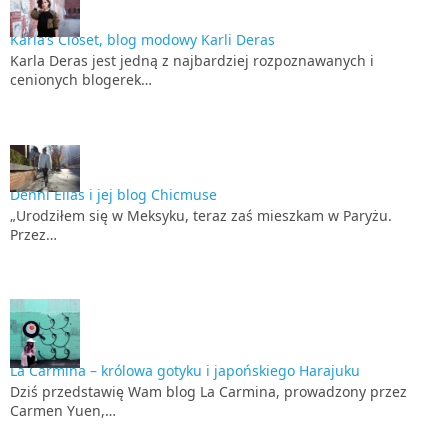
Karla’s Closet, blog modowy Karli Deras
Karla Deras jest jedną z najbardziej rozpoznawanych i
cenionych blogerek…
Denni Elias i jej blog Chicmuse
„Urodziłem się w Meksyku, teraz zaś mieszkam w Paryżu.
Przez…
La Carmina – królowa gotyku i japońskiego Harajuku
Dziś przedstawię Wam blog La Carmina, prowadzony przez
Carmen Yuen,…