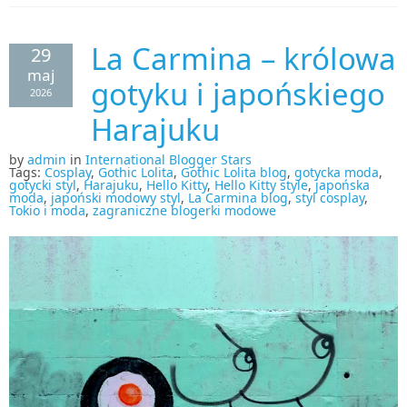
La Carmina – królowa
29
maj
gotyku i japońskiego
2026
Harajuku
by
admin
in
International Blogger Stars
Tags:
Cosplay
,
Gothic Lolita
,
Gothic Lolita blog
,
gotycka moda
,
gotycki styl
,
Harajuku
,
Hello Kitty
,
Hello Kitty style
,
japońska
moda
,
japoński modowy styl
,
La Carmina blog
,
styl cosplay
,
Tokio i moda
,
zagraniczne blogerki modowe