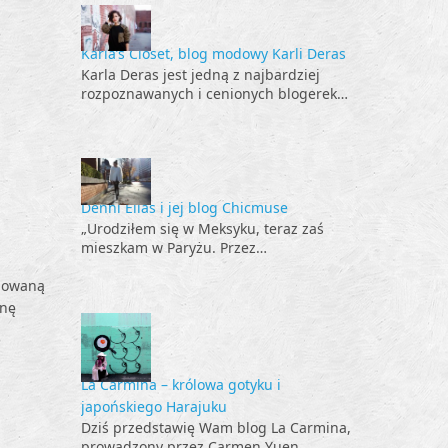
Karla’s Closet, blog modowy Karli Deras
Karla Deras jest jedną z najbardziej
rozpoznawanych i cenionych blogerek…
Denni Elias i jej blog Chicmuse
„Urodziłem się w Meksyku, teraz zaś
mieszkam w Paryżu. Przez…
ynowaną
onę
La Carmina – królowa gotyku i
japońskiego Harajuku
Dziś przedstawię Wam blog La Carmina,
prowadzony przez Carmen Yuen,…