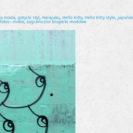
ka moda
,
gotycki styl
,
Harajuku
,
Hello Kitty
,
Hello Kitty style
,
japońs
Tokio i moda
,
zagraniczne blogerki modowe