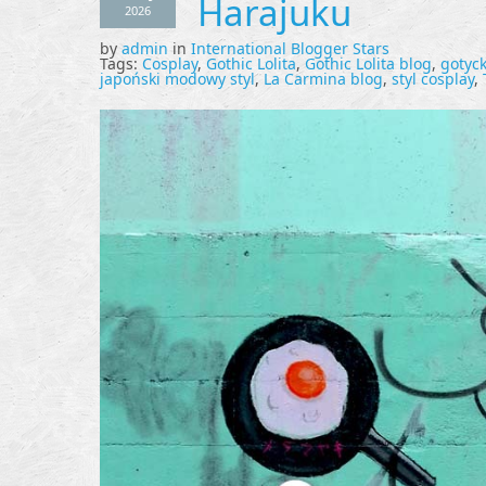
Harajuku
2026
by
admin
in
International Blogger Stars
Tags:
Cosplay
,
Gothic Lolita
,
Gothic Lolita blog
,
gotyc
japoński modowy styl
,
La Carmina blog
,
styl cosplay
,