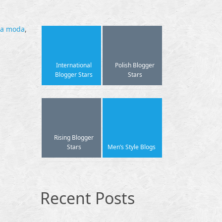
ka moda
,
International
Polish Blogger
Blogger Stars
Stars
Rising Blogger
Stars
Men’s Style Blogs
Recent Posts