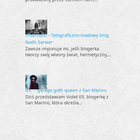
FrouFrouu – fotograficzno-modowy blog
Nadii Sarwar
Zawsze imponuje mi, jeśli blogerka
tworzy swój własny świat, hermetyczny,…
V.E. – garage goth queen z San Marino
Dziś przedstawiam Violet Ell, blogerkę z
San Marino, która określa…