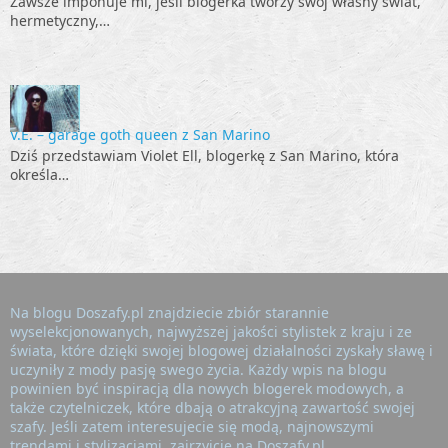
Zawsze imponuje mi, jeśli blogerka tworzy swój własny świat,
hermetyczny,…
V.E. – garage goth queen z San Marino
Dziś przedstawiam Violet Ell, blogerkę z San Marino, która
określa…
Na blogu Doszafy.pl znajdziecie zbiór starannie
wyselekcjonowanych, najwyższej jakości stylistek z kraju i ze
świata, które dzięki swojej blogowej działalności zyskały sławę i
uczyniły z mody pasję swego życia. Każdy wpis na blogu
powinien być inspiracją dla nowych blogerek modowych, a
także czytelniczek, które dbają o atrakcyjną zawartość swojej
szafy. Jeśli zatem interesujecie się modą, najnowszymi
trendami i stylizacjami, zajrzyjcie na Doszafy.pl.