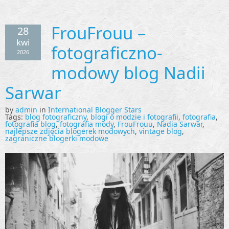
FrouFrouu –
28
kwi
fotograficzno-
2026
modowy blog Nadii
Sarwar
by
admin
in
International Blogger Stars
Tags:
blog fotograficzny
,
blogi o modzie i fotografii
,
fotografia
,
fotografia blog
,
fotografia mody
,
FrouFrouu
,
Nadia Sarwar
,
najlepsze zdjęcia blogerek modowych
,
vintage blog
,
zagraniczne blogerki modowe