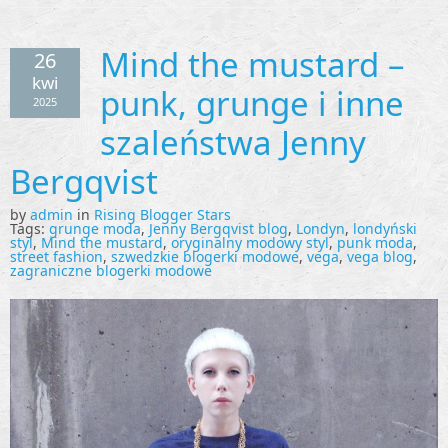
Mind the mustard –
26
kwi
punk, grunge i inne
2025
szaleństwa Jenny
Bergqvist
by
admin
in
Rising Blogger Stars
Tags:
grunge moda
,
Jenny Bergqvist blog
,
Londyn
,
londyński
styl
,
Mind the mustard
,
oryginalny modowy styl
,
punk moda
,
street fashion
,
szwedzkie blogerki modowe
,
vega
,
vega blog
,
zagraniczne blogerki modowe