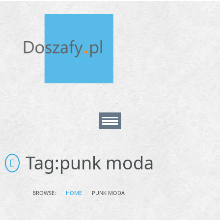
Home
Tag:
punk moda
About
BROWSE:
HOME
PUNK MODA
Contact