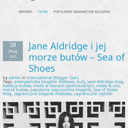
BROWSE:
HOME
POPULARNE ZAGRANICZNE BLOGERKI
Jane Aldridge i jej
28
maj
morze butów – Sea of
2025
Shoes
by
admin
in
International Blogger Stars
Tags:
amerykańskie blogerki modowe
,
buty
,
Jane Aldridge blog
,
kolekcja butów
,
moda w stanach zjednoczonych
,
moda w usa
,
morze butów
,
popularne zagraniczne blogerki
,
Sea of Shoes
blog
,
zagraniczne blogerki modowe
,
zagraniczne stylistki