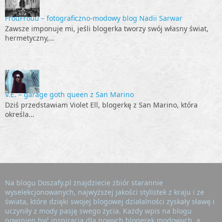
FrouFrouu – fotograficzno-modowy blog Nadii Sarwar
Zawsze imponuje mi, jeśli blogerka tworzy swój własny świat,
hermetyczny,…
V.E. – garage goth queen z San Marino
Dziś przedstawiam Violet Ell, blogerkę z San Marino, która
określa…
Na blogu Doszafy.pl znajdziecie zbiór starannie
wyselekcjonowanych, najwyższej jakości stylistek z kraju i ze
świata, które dzięki swojej blogowej działalności zyskały sławę i
uczyniły z mody pasję swego życia. Każdy wpis na blogu
powinien być inspiracją dla nowych blogerek modowych, a