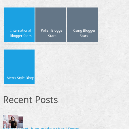
International
Polish Blogger
Rising Blogger
Blogger Stars
Stars
Stars
Men’s Style Blogs
Recent Posts
Karla’s Closet, blog modowy Karli Deras