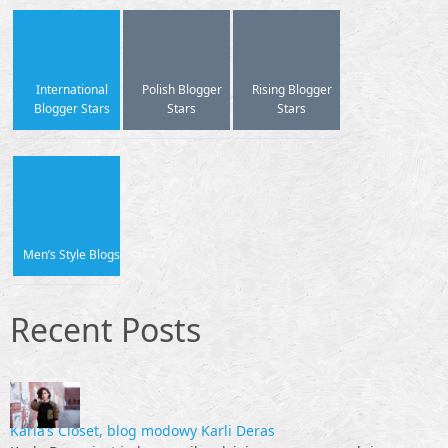
International
Polish Blogger
Rising Blogger
Blogger Stars
Stars
Stars
Men’s Style Blogs
Recent Posts
Karla’s Closet, blog modowy Karli Deras