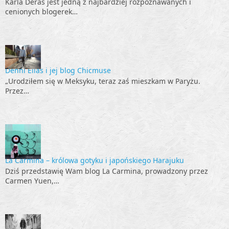
Karla Deras jest jedną z najbardziej rozpoznawanych i
cenionych blogerek…
Denni Elias i jej blog Chicmuse
„Urodziłem się w Meksyku, teraz zaś mieszkam w Paryżu.
Przez…
La Carmina – królowa gotyku i japońskiego Harajuku
Dziś przedstawię Wam blog La Carmina, prowadzony przez
Carmen Yuen,…