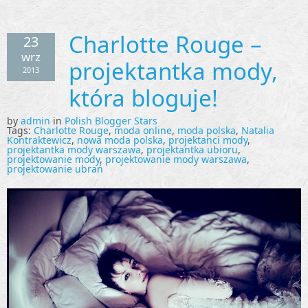
Charlotte Rouge –
23
wrz
projektantka mody,
2013
która bloguje!
by
admin
in
Polish Blogger Stars
Tags:
Charlotte Rouge
,
moda online
,
moda polska
,
Natalia
Kontraktewicz
,
nowa moda polska
,
projektanci mody
,
projektantka mody warszawa
,
projektantka ubioru
,
projektowanie mody
,
projektowanie mody warszawa
,
projektowanie ubrań