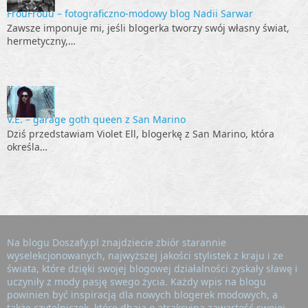
FrouFrouu – fotograficzno-modowy blog Nadii Sarwar
Zawsze imponuje mi, jeśli blogerka tworzy swój własny świat,
hermetyczny,…
V.E. – garage goth queen z San Marino
Dziś przedstawiam Violet Ell, blogerkę z San Marino, która
określa…
Na blogu Doszafy.pl znajdziecie zbiór starannie
wyselekcjonowanych, najwyższej jakości stylistek z kraju i ze
świata, które dzięki swojej blogowej działalności zyskały sławę i
uczyniły z mody pasję swego życia. Każdy wpis na blogu
powinien być inspiracją dla nowych blogerek modowych, a
także czytelniczek, które dbają o atrakcyjną zawartość swojej