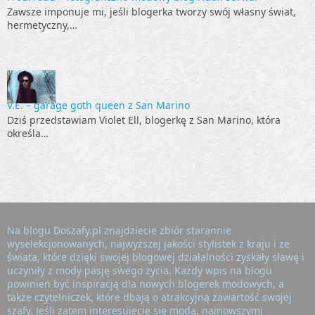
Zawsze imponuje mi, jeśli blogerka tworzy swój własny świat,
hermetyczny,…
V.E. – garage goth queen z San Marino
Dziś przedstawiam Violet Ell, blogerkę z San Marino, która
określa…
Na blogu Doszafy.pl znajdziecie zbiór starannie
wyselekcjonowanych, najwyższej jakości stylistek z kraju i ze
świata, które dzięki swojej blogowej działalności zyskały sławę i
uczyniły z mody pasję swego życia. Każdy wpis na blogu
powinien być inspiracją dla nowych blogerek modowych, a
także czytelniczek, które dbają o atrakcyjną zawartość swojej
szafy. Jeśli zatem interesujecie się modą, najnowszymi