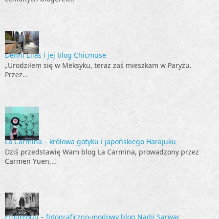
Denni Elias i jej blog Chicmuse
„Urodziłem się w Meksyku, teraz zaś mieszkam w Paryżu.
Przez…
La Carmina – królowa gotyku i japońskiego Harajuku
Dziś przedstawię Wam blog La Carmina, prowadzony przez
Carmen Yuen,…
FrouFrouu – fotograficzno-modowy blog Nadii Sarwar