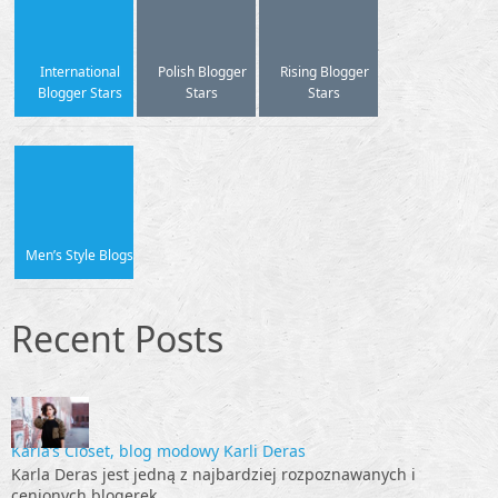
International
Polish Blogger
Rising Blogger
Blogger Stars
Stars
Stars
Men’s Style Blogs
Recent Posts
Karla’s Closet, blog modowy Karli Deras
Karla Deras jest jedną z najbardziej rozpoznawanych i
cenionych blogerek…