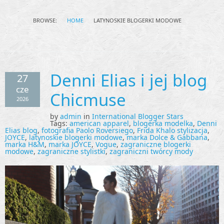
BROWSE:
HOME
LATYNOSKIE BLOGERKI MODOWE
Denni Elias i jej blog
27
cze
Chicmuse
2026
by
admin
in
International Blogger Stars
Tags:
american apparel
,
blogerka modelka
,
Denni
Elias blog
,
fotografia Paolo Roversiego
,
Frida Khalo stylizacja
,
JOYCE
,
latynoskie blogerki modowe
,
marka Dolce & Gabbana
,
marka H&M
,
marka JOYCE
,
Vogue
,
zagraniczne blogerki
modowe
,
zagraniczne stylistki
,
zagraniczni twórcy mody