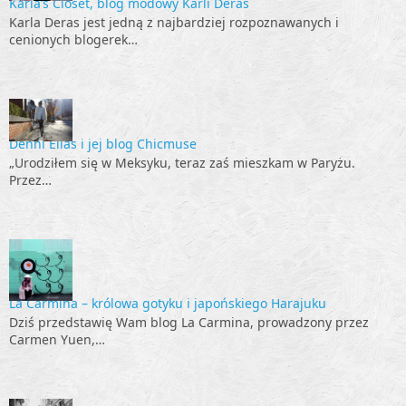
Karla’s Closet, blog modowy Karli Deras
Karla Deras jest jedną z najbardziej rozpoznawanych i
cenionych blogerek…
Denni Elias i jej blog Chicmuse
„Urodziłem się w Meksyku, teraz zaś mieszkam w Paryżu.
Przez…
La Carmina – królowa gotyku i japońskiego Harajuku
Dziś przedstawię Wam blog La Carmina, prowadzony przez
Carmen Yuen,…