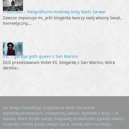
FrouFrouu – fotograficzno-modowy blog Nadii Sarwar
Zawsze imponuje mi, jeśli blogerka tworzy swój własny świat,
hermetyczny,…
V.E. – garage goth queen z San Marino
Dziś przedstawiam Violet Ell, blogerkę z San Marino, która
określa…
Na blogu Doszafy.pl znajdziecie zbiór starannie
wyselekcjonowanych, najwyższej jakości stylistek z kraju i ze
świata, które dzięki swojej blogowej działalności zyskały sławę i
uczyniły z mody pasję swego życia. Każdy wpis na blogu