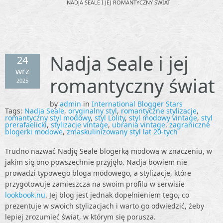
NADJA SEALE I JEJ ROMANTYCZNY ŚWIAT
Nadja Seale i jej
24
wrz
romantyczny świat
2025
by
admin
in
International Blogger Stars
Tags:
Nadja Seale
,
oryginalny styl
,
romantyczne stylizacje
,
romantyczny styl modowy
,
styl Lolity
,
styl modowy vintage
,
styl
prerafaelicki
,
stylizacje vintage
,
ubrania vintage
,
zagraniczne
blogerki modowe
,
zmaskulinizowany styl lat 20-tych
Trudno nazwać Nadję Seale blogerką modową w znaczeniu, w
jakim się ono powszechnie przyjęło. Nadja bowiem nie
prowadzi typowego bloga modowego, a stylizacje, które
przygotowuje zamieszcza na swoim profilu w serwisie
lookbook.nu
. Jej blog jest jednak dopełnieniem tego, co
prezentuje w swoich stylizacjach i warto go odwiedzić, żeby
lepiej zrozumieć świat, w którym się porusza.