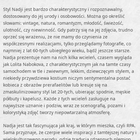
Styl Nadji jest bardzo charakterystyczny i rozpoznawalny,
dostosowany do jej urody i osobowości. Można go określić
słowami: vintage, natura, romantyzm, młodość, świeżość,
ulotność, czy niewinność. Gdy patrzy się na jej zdjęcia, trudno
oprzeć się wrażeniu, że nie mamy do czynienia ze
współczesnymi realizacjami, tylko przeglądamy fotografie, co
najmniej z lat 60-tych ubiegłego wieku, bądź jeszcze starsze.
Nadja prezentuje nam na nich kilka wcieleń, czasem wygląda
jak Lolita Nabokova, z charakterystycznym jak na tamte czasy
samochodem w tle i zwiewnym, lekkim, dziewczęcym stylem, a
niekiedy przywdziewa kostium niczym sentymentalna postać
kobieca z obrazów prerafaelitów lub kreuje się na
zmaskulinizowany styl lat 20-tych, ubierając spodnie, męskie
półbuty i kapelusz. Każde z tych wcieleń zasługuje na
najwyższe uznanie i podziw, wraz ze scenografią, pozami i
kolorystyką zdjęć tworzy niepowtarzalną atmosferę.
Nadja jest tak fascynująca jak kraj, w którym mieszka, czyli RPA.
Sama przyznaje, że czerpie wiele inspiracji z tamtejszej natury i
wielokulturowego narodu, gdzie tradycja rdzennych plemion